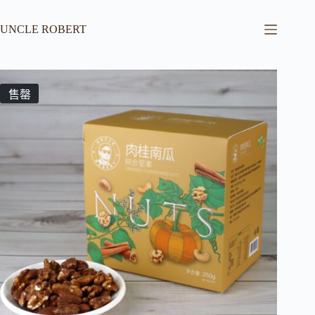
UNCLE ROBERT
售罄